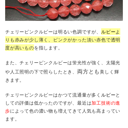
チェリーピンクルビーは明るい色調ですが、
ルビー
よ
りも赤みが少し薄く、
ピンクがかった淡い赤色で
透明
度が高いもの
を指します。
また、チェリーピンクルビーは蛍光性が強く、太陽光
両方とも
や人工照明の下で照らしたとき、
美しく輝
きます。
チェリーピンクルビーはかつて流通量が多く
ルビー
と
しての評価は低かったのですが、最近は
加工技術の進
歩
によって色の濃い物も増えてきて人気も高まってい
ます。