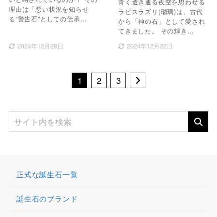
青く透き通る夜空を思わせる
理由は「悪い状況を知らせ
ラピスラズリ(瑠璃)は、古代
る“警告石”としての伝承…
から「神の石」として愛され
てきました。 その輝き…
2024年12月28日
2024年12月22日
1
2
3
正式な誕生石一覧
誕生石のブランド