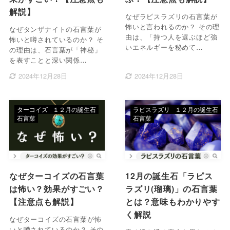
解説】
なぜラピスラズリの石言葉が
怖いと言われるのか？ その理
なぜタンザナイトの石言葉が
由は、「持つ人を選ぶほど強
怖いと噂されているのか？ そ
いエネルギーを秘めて…
の理由は、石言葉が「神秘」
を表すことと深い関係…
2024年12月28日
2024年12月28日
ターコイズ
１２月の誕生石
ラピスラズリ
１２月の誕生石
石言葉
石言葉
なぜターコイズの石言葉
12月の誕生石「ラピス
は怖い？効果がすごい？
ラズリ(瑠璃)」の石言葉
【注意点も解説】
とは？意味もわかりやす
く解説
なぜターコイズの石言葉が怖
いと噂されているのか？ その