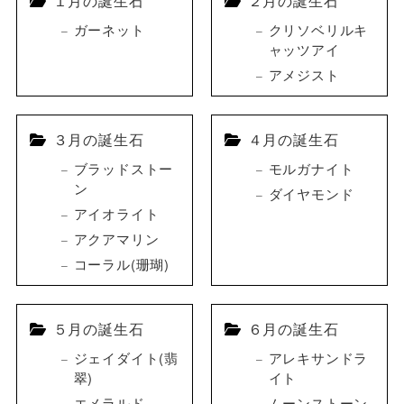
１月の誕生石
２月の誕生石
ガーネット
クリソベリルキ
ャッツアイ
アメジスト
３月の誕生石
４月の誕生石
ブラッドストー
モルガナイト
ン
ダイヤモンド
アイオライト
アクアマリン
コーラル(珊瑚)
５月の誕生石
６月の誕生石
ジェイダイト(翡
アレキサンドラ
翠)
イト
エメラルド
ムーンストーン