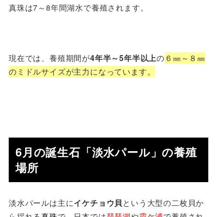
真珠は7～8年間湖水で養殖されます。
現在では、養殖期間が
4年半～5年半以上
の
６㎜～８㎜
のミドルサイズが主力になっています。
6月の誕生石「淡水パール」の養殖
場所
淡水パールは主に
イケチョウ貝
という大型の二枚貝か
ら採れる
真珠
で、日本では
琵琶湖
や
霞ケ浦
で養殖され