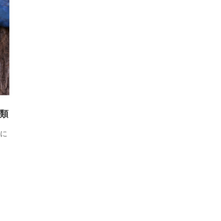
種類
うに