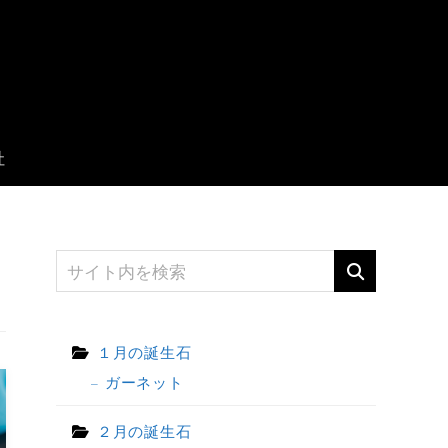
社
１月の誕生石
ガーネット
２月の誕生石