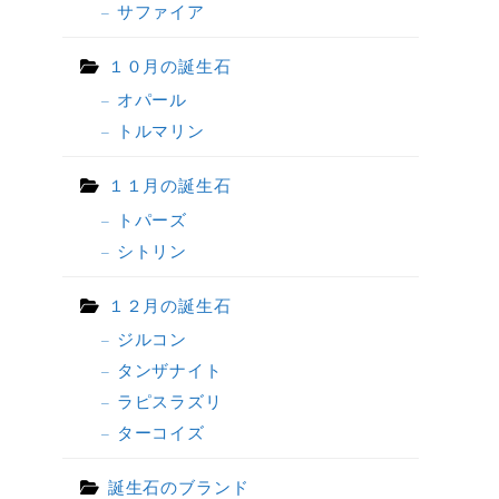
サファイア
１０月の誕生石
オパール
トルマリン
１１月の誕生石
トパーズ
シトリン
１２月の誕生石
ジルコン
タンザナイト
ラピスラズリ
ターコイズ
誕生石のブランド